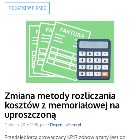
PODATKI W FIRMIE
Zmiana metody rozliczania
kosztów z memoriałowej na
uproszczoną
Dodano: 2016-12-15, przez
Ekspert - wfirma.pl
Przedsiębiorca prowadzący KPiR zobowiązany jest do