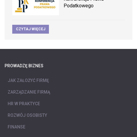
Podatkowego
CZYTAJ WIĘCEJ
PROWADZĘ BIZNES
JAK ZAŁOŻYĆ FIRMĘ
ZARZĄDZANIE FIRMĄ
HR W PRAKTYCE
ROZWÓJ OSOBISTY
FINANSE