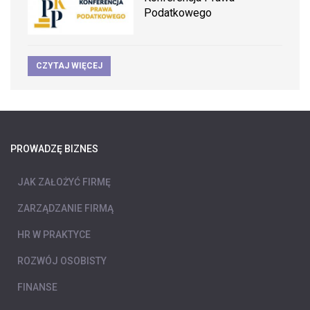
Podatkowego
CZYTAJ WIĘCEJ
PROWADZĘ BIZNES
JAK ZAŁOŻYĆ FIRMĘ
ZARZĄDZANIE FIRMĄ
HR W PRAKTYCE
ROZWÓJ OSOBISTY
FINANSE