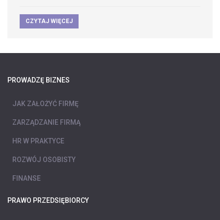
CZYTAJ WIĘCEJ
PROWADZĘ BIZNES
JAK ZAŁOŻYĆ FIRMĘ
ZARZĄDZANIE FIRMĄ
HR W PRAKTYCE
ROZWÓJ OSOBISTY
FINANSE
PRAWO PRZEDSIĘBIORCY