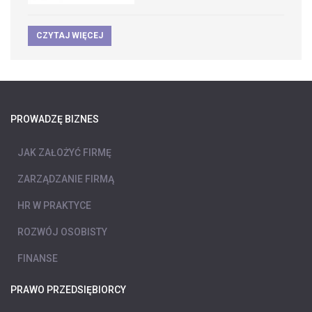
CZYTAJ WIĘCEJ
PROWADZĘ BIZNES
JAK ZAŁOŻYĆ FIRMĘ
ZARZĄDZANIE FIRMĄ
HR W PRAKTYCE
ROZWÓJ OSOBISTY
FINANSE
PRAWO PRZEDSIĘBIORCY