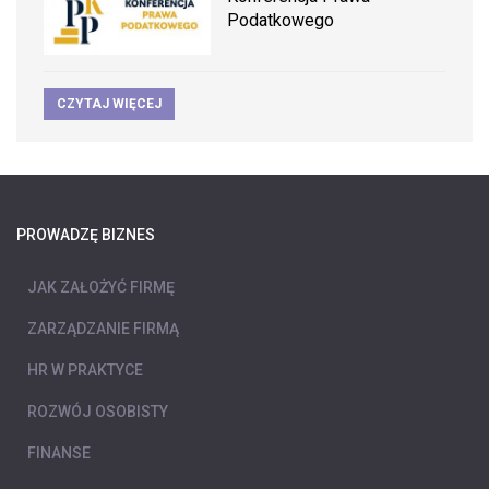
Podatkowego
CZYTAJ WIĘCEJ
PROWADZĘ BIZNES
JAK ZAŁOŻYĆ FIRMĘ
ZARZĄDZANIE FIRMĄ
HR W PRAKTYCE
ROZWÓJ OSOBISTY
FINANSE