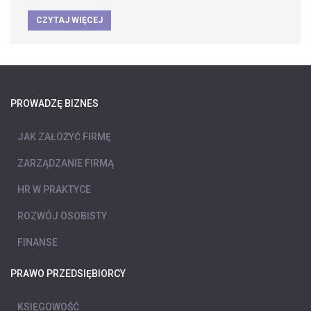
CZYTAJ WIĘCEJ
PROWADZĘ BIZNES
JAK ZAŁOŻYĆ FIRMĘ
ZARZĄDZANIE FIRMĄ
HR W PRAKTYCE
ROZWÓJ OSOBISTY
FINANSE
PRAWO PRZEDSIĘBIORCY
KSIĘGOWOŚĆ