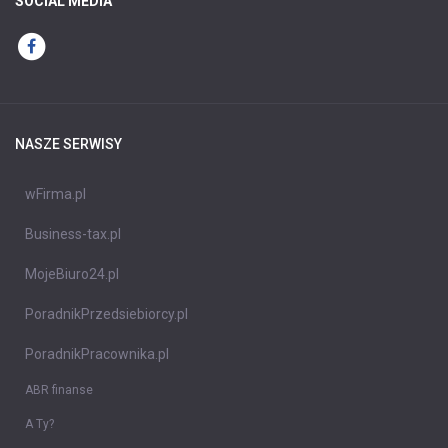
SOCIAL MEDIA
NASZE SERWISY
wFirma.pl
Business-tax.pl
MojeBiuro24.pl
PoradnikPrzedsiebiorcy.pl
PoradnikPracownika.pl
ABR finanse
A Ty?