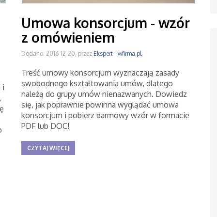
Umowa konsorcjum - wzór
z omówieniem
Dodano: 2016-12-20, przez
Ekspert - wfirma.pl
Treść umowy konsorcjum wyznaczają zasady
swobodnego kształtowania umów, dlatego
 i
należą do grupy umów nienazwanych. Dowiedz
,
się, jak poprawnie powinna wyglądać umowa
ję
konsorcjum i pobierz darmowy wzór w formacie
PDF lub DOC!
o
CZYTAJ WIĘCEJ