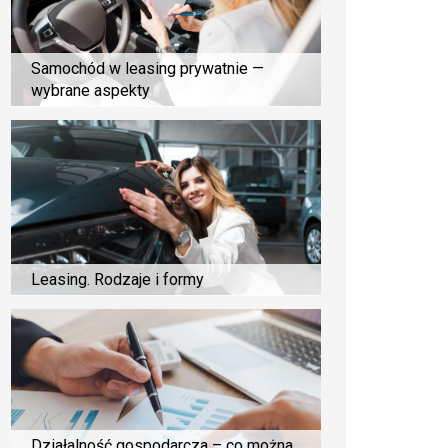
Samochód w leasing prywatnie —
wybrane aspekty
Leasing. Rodzaje i formy
Działalność gospodarcza – co można