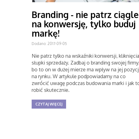
Branding - nie patrz ciągle
na konwersję, tylko buduj
markę!
Dodano: 2017-09-05
Nie patrz tylko na wskaźniki konwersji, kliknięcia
słupki sprzedaży. Zadbaj o branding swojej firmy
bo to on w dużej mierze ma wpływ na jej pozyc
na rynku. W artykule podpowiadamy na co
zwrócić uwagę podczas budowania marki i jak t
robić skutecznie.
CZYTAJ WIĘCEJ