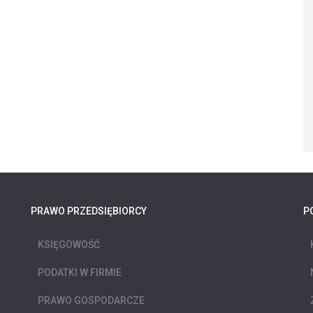
PRAWO PRZEDSIĘBIORCY
P
KSIĘGOWOŚĆ
PODATKI W FIRMIE
PRAWO GOSPODARCZE