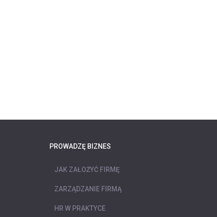
PROWADZĘ BIZNES
JAK ZAŁOŻYĆ FIRMĘ
ZARZĄDZANIE FIRMĄ
HR W PRAKTYCE