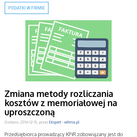
PODATKI W FIRMIE
Zmiana metody rozliczania
kosztów z memoriałowej na
uproszczoną
Dodano: 2016-12-15, przez
Ekspert - wfirma.pl
Przedsiębiorca prowadzący KPiR zobowiązany jest do