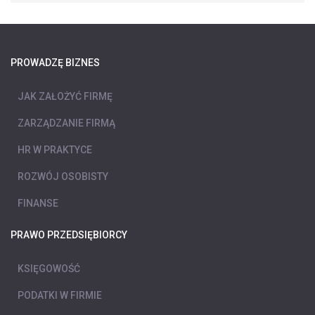
PROWADZĘ BIZNES
JAK ZAŁOŻYĆ FIRMĘ
ZARZĄDZANIE FIRMĄ
HR W PRAKTYCE
ROZWÓJ OSOBISTY
FINANSE
PRAWO PRZEDSIĘBIORCY
KSIĘGOWOŚĆ
PODATKI W FIRMIE