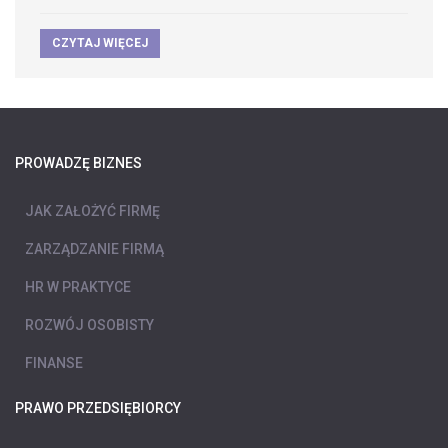
CZYTAJ WIĘCEJ
PROWADZĘ BIZNES
JAK ZAŁOŻYĆ FIRMĘ
ZARZĄDZANIE FIRMĄ
HR W PRAKTYCE
ROZWÓJ OSOBISTY
FINANSE
PRAWO PRZEDSIĘBIORCY