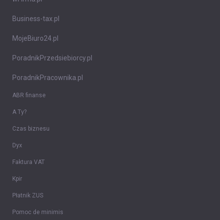
Business-tax.pl
MojeBiuro24.pl
PoradnikPrzedsiebiorcy.pl
PoradnikPracownika.pl
ABR finanse
A Ty?
Czas biznesu
Dyx
Faktura VAT
Kpir
Płatnik ZUS
Pomoc de minimis