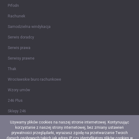
Prfodn
Rachunek
Samodzielna windykacja
Serwis doradcy
Serwis prawa
Serwisy prawne
Thak
Wrocławskie biuro rachunkowe
Wzory umów
246 Plus
Sklepy 246
Tidy CRM
Używamy plików cookies na naszej stronie internetowej. Kontynuując
korzystanie z naszej strony internetowej, bez zmiany ustawień
Ceidg-1
prywatności przeglądarki, wyrażasz zgodę na przetwarzanie Twoich
danych osobowych takich jak adres IP czy identyfikatory plików cookies w