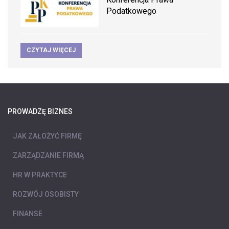
Podatkowego
CZYTAJ WIĘCEJ
PROWADZĘ BIZNES
JAK ZAŁOŻYĆ FIRMĘ
ZARZĄDZANIE FIRMĄ
HR W PRAKTYCE
ROZWÓJ OSOBISTY
FINANSE