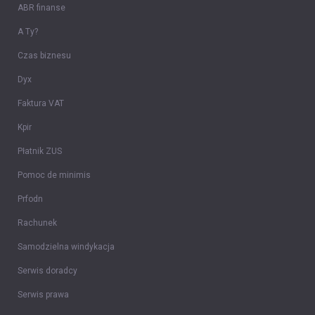
ABR finanse
A Ty?
Czas biznesu
Dyx
Faktura VAT
Kpir
Płatnik ZUS
Pomoc de minimis
Prfodn
Rachunek
Samodzielna windykacja
Serwis doradcy
Serwis prawa