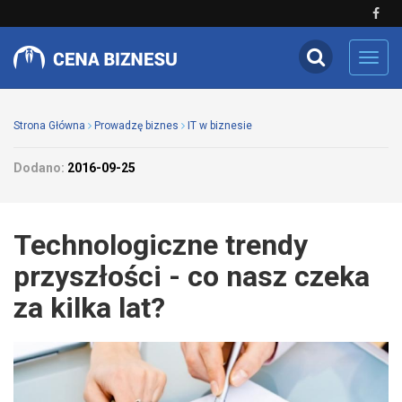
Toggl
navig
Strona Główna
Prowadzę biznes
IT w biznesie
Dodano:
2016-09-25
Technologiczne trendy
przyszłości - co nasz czeka
za kilka lat?