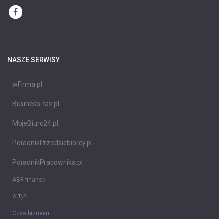
NASZE SERWISY
wFirma.pl
Business-tax.pl
MojeBiuro24.pl
PoradnikPrzedsiebiorcy.pl
PoradnikPracownika.pl
ABR finanse
A Ty?
Czas biznesu