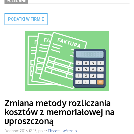
POLECANE
PODATKI W FIRMIE
Zmiana metody rozliczania
kosztów z memoriałowej na
uproszczoną
Dodano: 2016-12-15, przez
Ekspert - wfirma.pl