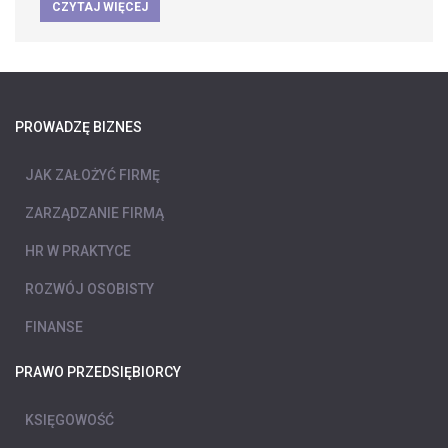
CZYTAJ WIĘCEJ
PROWADZĘ BIZNES
JAK ZAŁOŻYĆ FIRMĘ
ZARZĄDZANIE FIRMĄ
HR W PRAKTYCE
ROZWÓJ OSOBISTY
FINANSE
PRAWO PRZEDSIĘBIORCY
KSIĘGOWOŚĆ