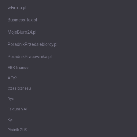
wFirma.pl
Business-tax.pl
MojeBiuro24.pl
PoradnikPrzedsiebiorcy.pl
PoradnikPracownika.pl
ABR finanse
A Ty?
Czas biznesu
Dyx
Faktura VAT
Kpir
Płatnik ZUS