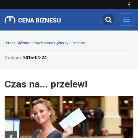
Toggl
navig
Strona Główna
Prawo przedsiębiorcy
Finanse
Dodano:
2015-04-24
Czas na... przelew!