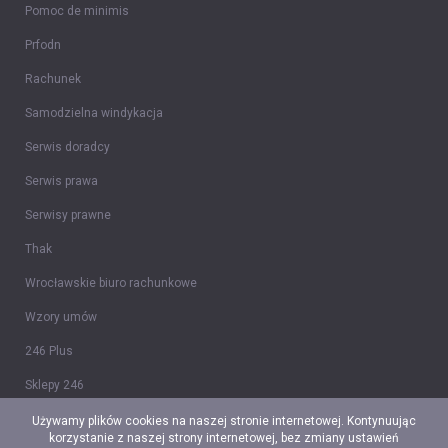
Pomoc de minimis
Prfodn
Rachunek
Samodzielna windykacja
Serwis doradcy
Serwis prawa
Serwisy prawne
Thak
Wrocławskie biuro rachunkowe
Wzory umów
246 Plus
Sklepy 246
Tidy CRM
Używamy plików cookies na naszej stronie internetowej. Kontynuując
korzystanie z naszej strony internetowej, bez zmiany ustawień