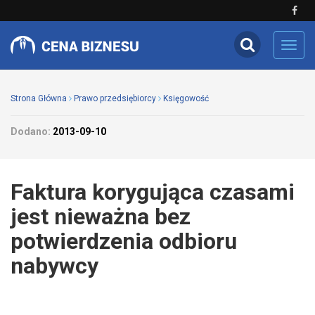
Toggl
navig
Strona Główna
Prawo przedsiębiorcy
Księgowość
Dodano:
2013-09-10
Faktura korygująca czasami
jest nieważna bez
potwierdzenia odbioru
nabywcy