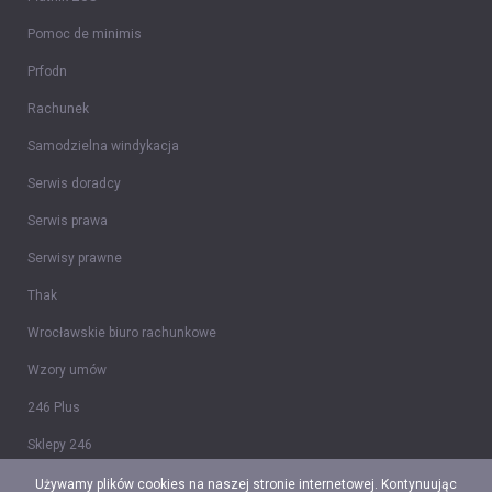
Pomoc de minimis
Prfodn
Rachunek
Samodzielna windykacja
Serwis doradcy
Serwis prawa
Serwisy prawne
Thak
Wrocławskie biuro rachunkowe
Wzory umów
246 Plus
Sklepy 246
Tidy CRM
Używamy plików cookies na naszej stronie internetowej. Kontynuując