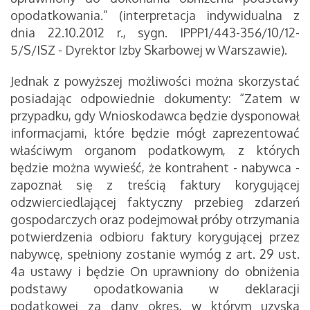
opodatkowania.” (interpretacja indywidualna z
dnia 22.10.2012 r., sygn. IPPP1/443-356/10/12-
5/S/ISZ - Dyrektor Izby Skarbowej w Warszawie).
Jednak z powyższej możliwości można skorzystać
posiadając odpowiednie dokumenty: “Zatem w
przypadku, gdy Wnioskodawca będzie dysponował
informacjami, które będzie mógł zaprezentować
właściwym organom podatkowym, z których
będzie można wywieść, że kontrahent - nabywca -
zapoznał się z treścią faktury korygującej
odzwierciedlającej faktyczny przebieg zdarzeń
gospodarczych oraz podejmował próby otrzymania
potwierdzenia odbioru faktury korygującej przez
nabywcę, spełniony zostanie wymóg z art. 29 ust.
4a ustawy i będzie On uprawniony do obniżenia
podstawy opodatkowania w deklaracji
podatkowej za dany okres, w którym uzyska