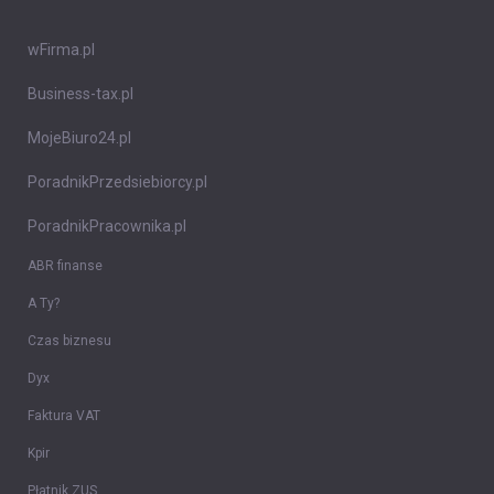
wFirma.pl
Business-tax.pl
MojeBiuro24.pl
PoradnikPrzedsiebiorcy.pl
PoradnikPracownika.pl
ABR finanse
A Ty?
Czas biznesu
Dyx
Faktura VAT
Kpir
Płatnik ZUS