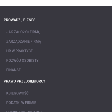
PROWADZĘ BIZNES
JAK ZAŁOŻYĆ FIRMĘ
ZARZĄDZANIE FIRMĄ
HR W PRAKTYCE
ROZWÓJ OSOBISTY
FINANSE
PRAWO PRZEDSIĘBIORCY
KSIĘGOWOŚĆ
PODATKI W FIRMIE