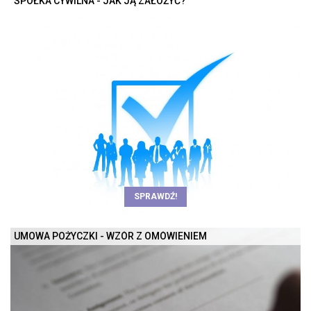
SPÓŁKA CYWILNA - JAK JĄ ZAŁOŻYĆ?
SPRAWDŹ!
UMOWA POŻYCZKI - WZÓR Z OMÓWIENIEM