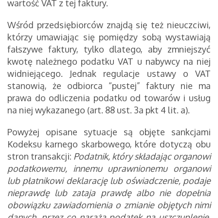
wartość VAT z tej faktury.
Wśród przedsiębiorców znajdą się też nieuczciwi,
którzy umawiając się pomiędzy sobą wystawiają
fałszywe faktury, tylko dlatego, aby zmniejszyć
kwotę należnego podatku VAT u nabywcy na niej
widniejącego. Jednak regulacje ustawy o VAT
stanowią, że odbiorca “pustej” faktury nie ma
prawa do odliczenia podatku od towarów i usług
na niej wykazanego (art. 88 ust. 3a pkt 4 lit. a).
Powyżej opisane sytuacje są objęte sankcjami
Kodeksu karnego skarbowego, które dotyczą obu
stron transakcji:
Podatnik, który składając organowi
podatkowemu, innemu uprawnionemu organowi
lub płatnikowi deklarację lub oświadczenie, podaje
nieprawdę lub zataja prawdę albo nie dopełnia
obowiązku zawiadomienia o zmianie objętych nimi
danych, przez co naraża podatek na uszczuplenie,