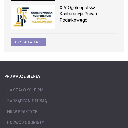
XIV Ogólnopolska
Konferencja Prawa
Podatkowego
CZYTAJ WIĘCEJ
PROWADZĘ BIZNES
JAK ZAŁOŻYĆ FIRMĘ
ZARZĄDZANIE FIRMĄ
HR W PRAKTYCE
ROZWÓJ OSOBISTY