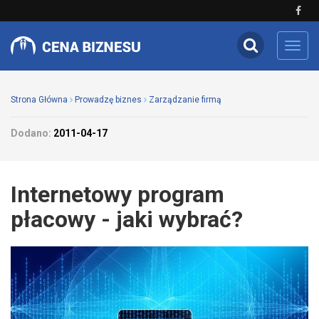
Toggl
navig
Strona Główna
Prowadzę biznes
Zarządzanie firmą
Dodano:
2011-04-17
Internetowy program
płacowy - jaki wybrać?