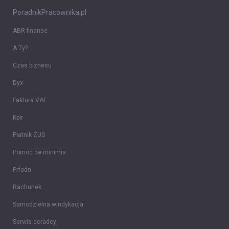
PoradnikPracownika.pl
ABR finanse
A Ty?
Czas biznesu
Dyx
Faktura VAT
Kpir
Płatnik ZUS
Pomoc de minimis
Prfodn
Rachunek
Samodzielna windykacja
Serwis doradcy