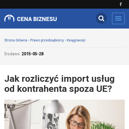
Toggl
navig
Strona Główna
Prawo przedsiębiorcy
Księgowość
Dodano:
2015-05-28
Jak rozliczyć import usług
od kontrahenta spoza UE?