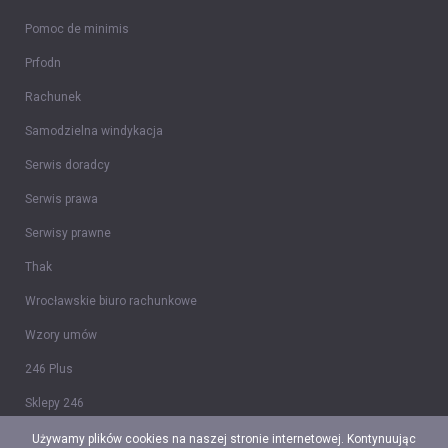
Pomoc de minimis
Prfodn
Rachunek
Samodzielna windykacja
Serwis doradcy
Serwis prawa
Serwisy prawne
Thak
Wrocławskie biuro rachunkowe
Wzory umów
246 Plus
Sklepy 246
Tidy CRM
Używamy plików cookies na naszej stronie internetowej. Kontynuując