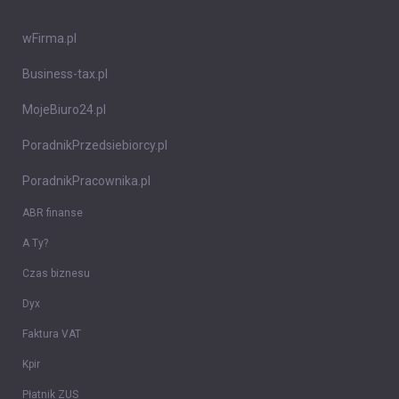
wFirma.pl
Business-tax.pl
MojeBiuro24.pl
PoradnikPrzedsiebiorcy.pl
PoradnikPracownika.pl
ABR finanse
A Ty?
Czas biznesu
Dyx
Faktura VAT
Kpir
Płatnik ZUS