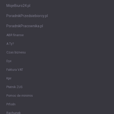
MojeBiuro24.pl
PoradnikPrzedsiebiorcy.pl
PoradnikPracownika.pl
ABR finanse
A Ty?
Czas biznesu
Dyx
Faktura VAT
Kpir
Płatnik ZUS
Pomoc de minimis
Prfodn
Rachunek