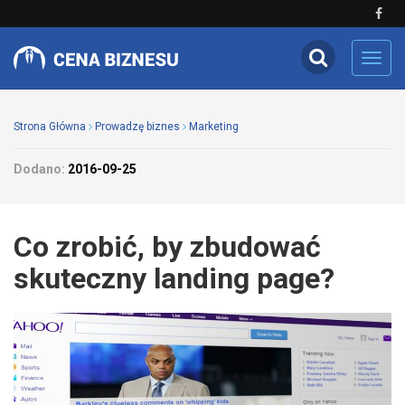
Toggl
navig
Strona Główna
Prowadzę biznes
Marketing
Dodano:
2016-09-25
Co zrobić, by zbudować
skuteczny landing page?