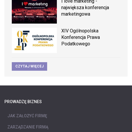
I love marketing -
największa konferencja
marketingowa
XIV Ogólnopolska
Konferencja Prawa
Podatkowego
CZYTAJ WIĘCEJ
PROWADZĘ BIZNES
JAK ZAŁOŻYĆ FIRMĘ
ZARZĄDZANIE FIRMĄ