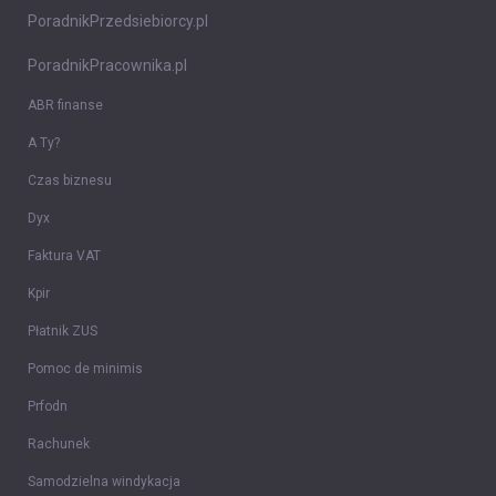
PoradnikPrzedsiebiorcy.pl
PoradnikPracownika.pl
ABR finanse
A Ty?
Czas biznesu
Dyx
Faktura VAT
Kpir
Płatnik ZUS
Pomoc de minimis
Prfodn
Rachunek
Samodzielna windykacja