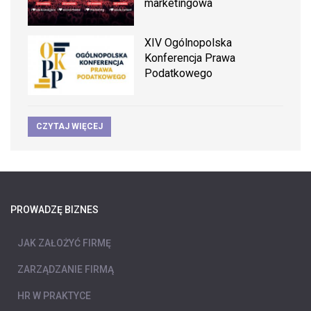
marketingowa
XIV Ogólnopolska
Konferencja Prawa
Podatkowego
CZYTAJ WIĘCEJ
PROWADZĘ BIZNES
JAK ZAŁOŻYĆ FIRMĘ
ZARZĄDZANIE FIRMĄ
HR W PRAKTYCE