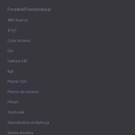
PoradnikPracownika.pl
ABR finanse
A Ty?
Czas biznesu
Dyx
Faktura VAT
Kpir
Płatnik ZUS
Pomoc de minimis
Prfodn
Rachunek
Samodzielna windykacja
Serwis doradcy