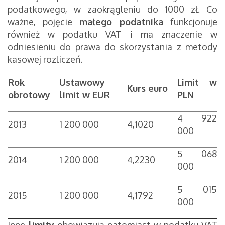
podatkowego, w zaokrągleniu do 1000 zł. Co
ważne, pojęcie
małego podatnika
funkcjonuje
również w podatku VAT i ma znaczenie w
odniesieniu do prawa do skorzystania z metody
kasowej rozliczeń.
Rok
Ustawowy
Limit w
Kurs euro
obrotowy
limit w EUR
PLN
4 922
2013
1 200 000
4,1020
000
5 068
2014
1 200 000
4,2230
000
5 015
2015
1 200 000
4,1792
000