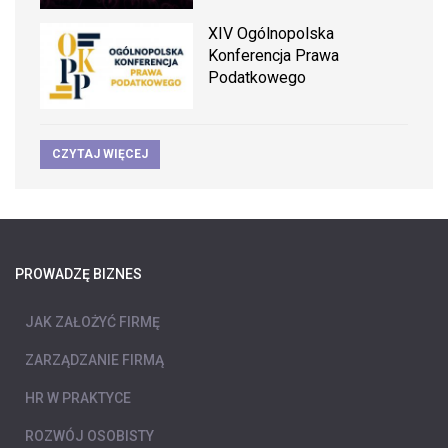
XIV Ogólnopolska
Konferencja Prawa
Podatkowego
CZYTAJ WIĘCEJ
PROWADZĘ BIZNES
JAK ZAŁOŻYĆ FIRMĘ
ZARZĄDZANIE FIRMĄ
HR W PRAKTYCE
ROZWÓJ OSOBISTY