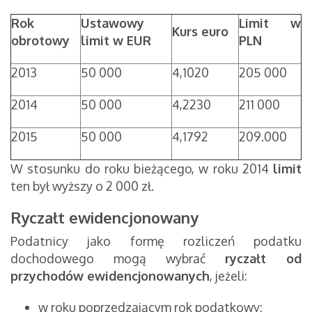
Rok
Ustawowy
Limit w
Kurs euro
obrotowy
limit w EUR
PLN
2013
50 000
4,1020
205 000
2014
50 000
4,2230
211 000
2015
50 000
4,1792
209.000
W stosunku do roku bieżącego, w roku 2014
limit
ten był wyższy o 2 000 zł.
Ryczałt ewidencjonowany
Podatnicy jako formę rozliczeń podatku
dochodowego mogą wybrać
ryczałt od
przychodów ewidencjonowanych
, jeżeli:
w roku poprzedzającym rok podatkowy: