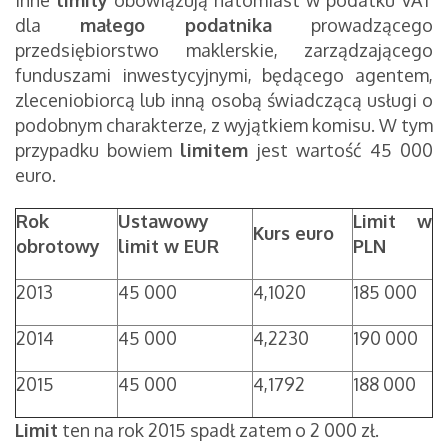
Inne
limity
obowiązują natomiast w podatku VAT
dla
małego podatnika
prowadzącego
przedsiębiorstwo maklerskie, zarządzającego
funduszami inwestycyjnymi, będącego agentem,
zleceniobiorcą lub inną osobą świadczącą usługi o
podobnym charakterze, z wyjątkiem komisu. W tym
przypadku bowiem
limitem
jest wartość 45 000
euro.
Rok
Ustawowy
Limit w
Kurs euro
obrotowy
limit w EUR
PLN
2013
45 000
4,1020
185 000
2014
45 000
4,2230
190 000
2015
45 000
4,1792
188 000
Limit
ten na rok 2015 spadł zatem o 2 000 zł.