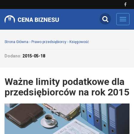
Toggl
navig
Strona Główna
Prawo przedsiębiorcy
Księgowość
Dodano:
2015-05-18
Ważne limity podatkowe dla
przedsiębiorców na rok 2015