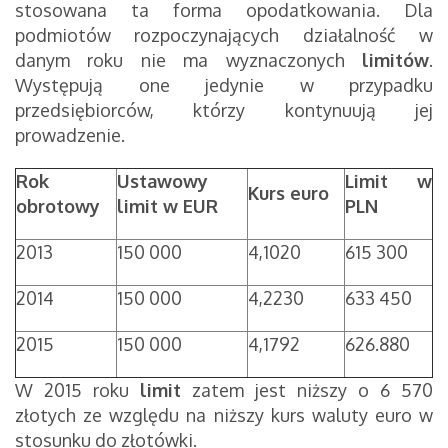
stosowana ta forma opodatkowania. Dla
podmiotów rozpoczynających działalność w
danym roku nie ma wyznaczonych
limitów
.
Występują one jedynie w przypadku
przedsiębiorców, którzy kontynuują jej
prowadzenie.
Rok
Ustawowy
Limit w
Kurs euro
obrotowy
limit w EUR
PLN
2013
150 000
4,1020
615 300
2014
150 000
4,2230
633 450
2015
150 000
4,1792
626.880
W 2015 roku
limit
zatem jest niższy o 6 570
złotych ze względu na niższy kurs waluty euro w
stosunku do złotówki.