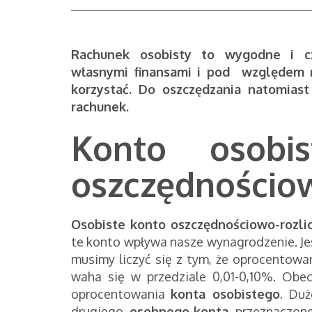
Rachunek osobisty to wygodne i cz
własnymi finansami i pod względem r
korzystać. Do oszczędzania natomiast
rachunek.
Konto osobi
oszczędnościo
Osobiste konto oszczędnościowo-rozli
te konto wpływa nasze wynagrodzenie. Je
musimy liczyć się z tym, że oprocentowa
waha się w przedziale 0,01-0,10%. Obe
oprocentowania
konta osobistego
. Duż
drugiego,
osobnego konta
, przeznaczon