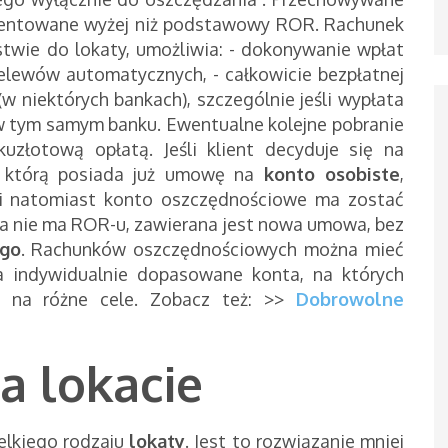
centowane wyżej niż podstawowy ROR. Rachunek
stwie do lokaty, umożliwia: - dokonywanie wpłat
lewów automatycznych, - całkowicie bezpłatnej
w niektórych bankach), szczególnie jeśli wypłata
 tym samym banku. Ewentualne kolejne pobranie
lkuzłotową opłatą. Jeśli klient decyduje się na
 z którą posiada już umowę na
konto osobiste
,
eśli natomiast konto oszczędnościowe ma zostać
ca nie ma ROR-u, zawierana jest nowa umowa, bez
ego
. Rachunków oszczędnościowych można mieć
na indywidualnie dopasowane konta, na których
y na różne cele. Zobacz też: >>
Dobrowolne
a lokacie
elkiego rodzaju
lokaty
. Jest to rozwiązanie mniej