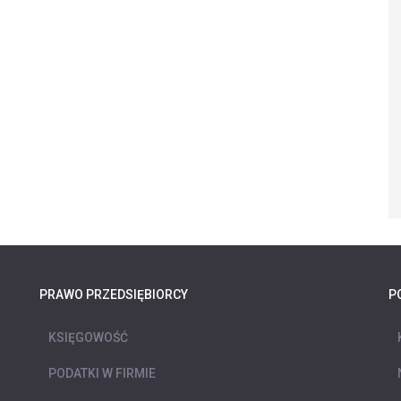
PRAWO PRZEDSIĘBIORCY
P
KSIĘGOWOŚĆ
PODATKI W FIRMIE