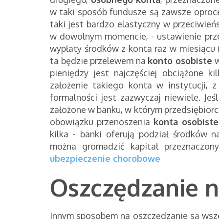
w taki sposób fundusze są zawsze opro
taki jest bardzo elastyczny w przeciwień
w dowolnym momencie, - ustawienie prze
wypłaty środków z konta raz w miesiącu (
ta będzie przelewem na
konto osobiste
w
pieniędzy jest najczęściej obciążone ki
założenie takiego konta w instytucji,
formalności jest zazwyczaj niewiele. J
założone w banku, w którym przedsiębior
obowiązku przenoszenia
konta osobist
kilka - banki oferują podział środków 
można gromadzić kapitał przeznaczon
ubezpieczenie chorobowe
Oszczędzanie n
Innym sposobem na oszczędzanie są wsz