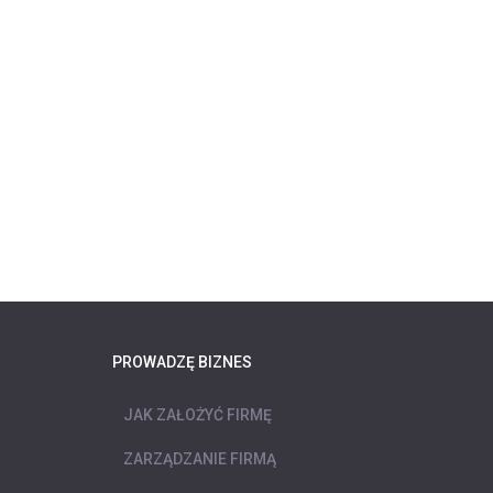
PROWADZĘ BIZNES
JAK ZAŁOŻYĆ FIRMĘ
ZARZĄDZANIE FIRMĄ