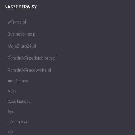
NASZE SERWISY
wFirma.pl
Business-tax.pl
MojeBiuro24.pl
PoradnikPrzedsiebiorcy.pl
PoradnikPracownika.pl
ABR finanse
A Ty?
Czas biznesu
Dyx
Faktura VAT
Kpir