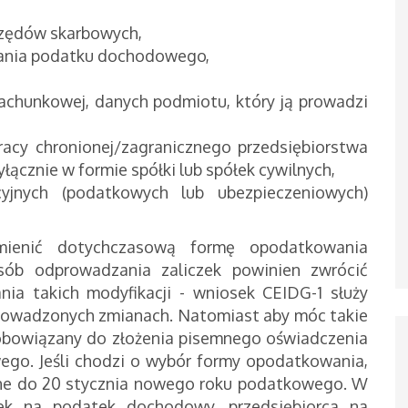
rzędów skarbowych,
cania podatku dochodowego,
achunkowej, danych podmiotu, który ją prowadzi
racy chronionej/zagranicznego przedsiębiorstwa
łącznie w formie spółki lub spółek cywilnych,
cyjnych (podatkowych lub ubezpieczeniowych)
zmienić dotychczasową formę opodatkowania
b odprowadzania zaliczek powinien zwrócić
a takich modyfikacji - wniosek CEIDG-1 służy
rowadzonych zmianach. Natomiast aby móc takie
zobowiązany do złożenia pisemnego oświadczenia
ego. Jeśli chodzi o wybór formy opodatkowania,
one do 20 stycznia nowego roku podatkowego. W
zek na podatek dochodowy, przedsiębiorca na