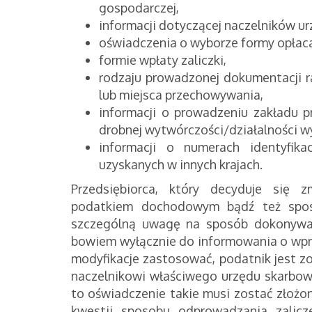
gospodarczej,
informacji dotyczącej naczelników u
oświadczenia o wyborze formy opła
formie wpłaty zaliczki,
rodzaju prowadzonej dokumentacji r
lub miejsca przechowywania,
informacji o prowadzeniu zakładu p
drobnej wytwórczości/działalności wy
informacji o numerach identyfika
uzyskanych w innych krajach.
Przedsiębiorca, który decyduje się 
podatkiem dochodowym bądź też sposó
szczególną uwagę na sposób dokonywani
bowiem wyłącznie do informowania o wp
modyfikacje zastosować, podatnik jest 
naczelnikowi właściwego urzędu skarbow
to oświadczenie takie musi zostać złoż
kwestii sposobu odprowadzania zalic