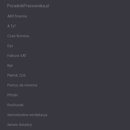
PoradnikPracownika.pl
ABR finanse
A Ty?
Czas biznesu
Dyx
Faktura VAT
Kpir
Płatnik ZUS
Pomoc de minimis
Prfodn
Rachunek
Samodzielna windykacja
Serwis doradcy