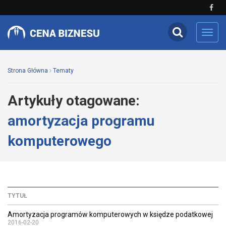
Toggl
navig
Strona Główna
Tematy
Artykuły otagowane:
amortyzacja programu
komputerowego
TYTUŁ
Amortyzacja programów komputerowych w księdze podatkowej
2016-02-20