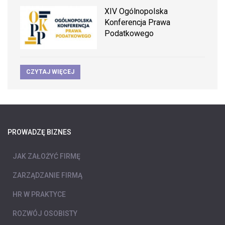
XIV Ogólnopolska
Konferencja Prawa
Podatkowego
CZYTAJ WIĘCEJ
PROWADZĘ BIZNES
JAK ZAŁOŻYĆ FIRMĘ
ZARZĄDZANIE FIRMĄ
HR W PRAKTYCE
ROZWÓJ OSOBISTY