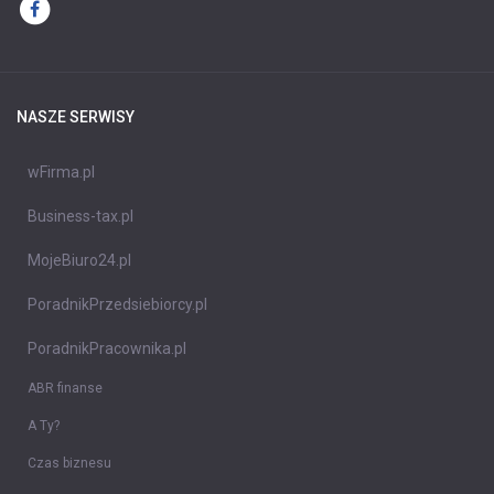
NASZE SERWISY
wFirma.pl
Business-tax.pl
MojeBiuro24.pl
PoradnikPrzedsiebiorcy.pl
PoradnikPracownika.pl
ABR finanse
A Ty?
Czas biznesu