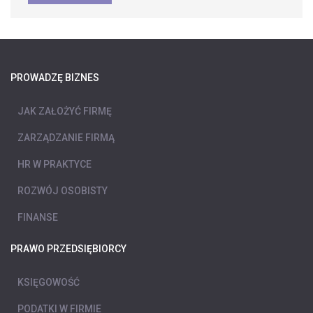
PROWADZĘ BIZNES
JAK ZAŁOŻYĆ FIRMĘ
ZARZĄDZANIE FIRMĄ
HR W PRAKTYCE
ROZWÓJ OSOBISTY
FINANSE
PRAWO PRZEDSIĘBIORCY
KSIĘGOWOŚĆ
PODATKI W FIRMIE