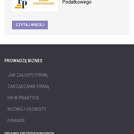
Podatkowego
CZYTAJ WIĘCEJ
PROWADZĘ BIZNES
JAK ZAŁOŻYĆ FIRMĘ
ZARZĄDZANIE FIRMĄ
HR W PRAKTYCE
ROZWÓJ OSOBISTY
FINANSE