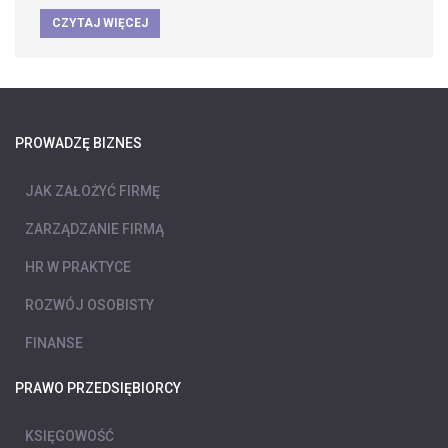
CZYTAJ WIĘCEJ
PROWADZĘ BIZNES
JAK ZAŁOŻYĆ FIRMĘ
ZARZĄDZANIE FIRMĄ
HR W PRAKTYCE
ROZWÓJ OSOBISTY
FINANSE
PRAWO PRZEDSIĘBIORCY
KSIĘGOWOŚĆ