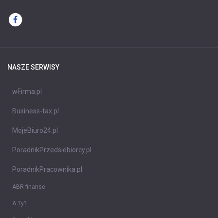
NASZE SERWISY
wFirma.pl
Business-tax.pl
MojeBiuro24.pl
PoradnikPrzedsiebiorcy.pl
PoradnikPracownika.pl
ABR finanse
A Ty?