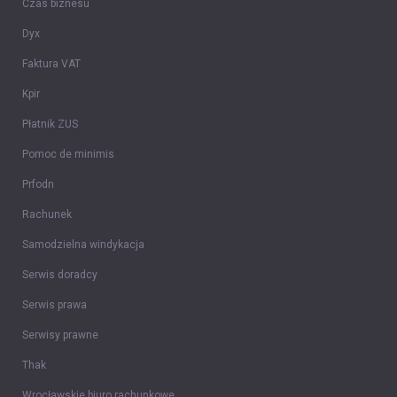
Czas biznesu
Dyx
Faktura VAT
Kpir
Płatnik ZUS
Pomoc de minimis
Prfodn
Rachunek
Samodzielna windykacja
Serwis doradcy
Serwis prawa
Serwisy prawne
Thak
Wrocławskie biuro rachunkowe