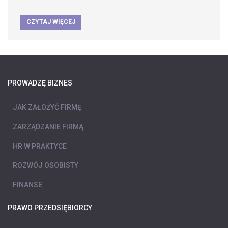
CZYTAJ WIĘCEJ
PROWADZĘ BIZNES
JAK ZAŁOŻYĆ FIRMĘ
ZARZĄDZANIE FIRMĄ
HR W PRAKTYCE
ROZWÓJ OSOBISTY
FINANSE
PRAWO PRZEDSIĘBIORCY