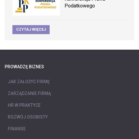
Podatkowego
CZYTAJ WIĘCEJ
PROWADZĘ BIZNES
JAK ZAŁOŻYĆ FIRMĘ
ZARZĄDZANIE FIRMĄ
HR W PRAKTYCE
ROZWÓJ OSOBISTY
FINANSE