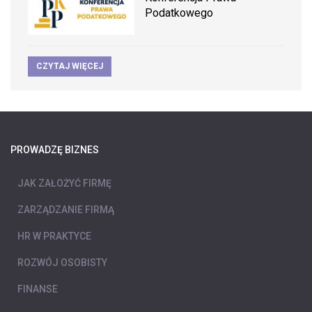
Podatkowego
CZYTAJ WIĘCEJ
PROWADZĘ BIZNES
JAK ZAŁOŻYĆ FIRMĘ
ZARZĄDZANIE FIRMĄ
HR W PRAKTYCE
ROZWÓJ OSOBISTY
FINANSE