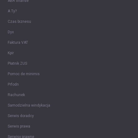
ABR finanse
A Ty?
Czas biznesu
Dyx
Faktura VAT
Kpir
Płatnik ZUS
Pomoc de minimis
Prfodn
Rachunek
Samodzielna windykacja
Serwis doradcy
Serwis prawa
Serwisy prawne