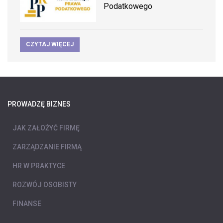
Podatkowego
CZYTAJ WIĘCEJ
PROWADZĘ BIZNES
JAK ZAŁOŻYĆ FIRMĘ
ZARZĄDZANIE FIRMĄ
HR W PRAKTYCE
ROZWÓJ OSOBISTY
FINANSE