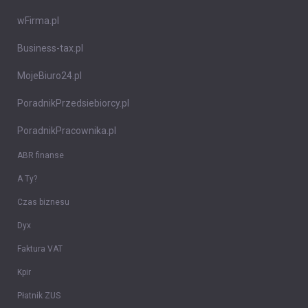
wFirma.pl
Business-tax.pl
MojeBiuro24.pl
PoradnikPrzedsiebiorcy.pl
PoradnikPracownika.pl
ABR finanse
A Ty?
Czas biznesu
Dyx
Faktura VAT
Kpir
Płatnik ZUS