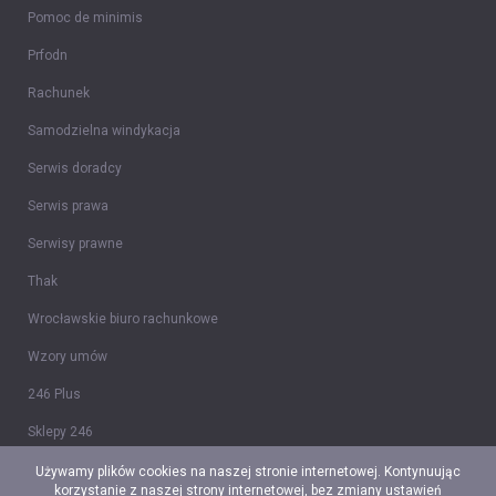
Pomoc de minimis
Prfodn
Rachunek
Samodzielna windykacja
Serwis doradcy
Serwis prawa
Serwisy prawne
Thak
Wrocławskie biuro rachunkowe
Wzory umów
246 Plus
Sklepy 246
Tidy CRM
Używamy plików cookies na naszej stronie internetowej. Kontynuując
korzystanie z naszej strony internetowej, bez zmiany ustawień