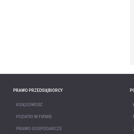
PRAWO PRZEDSIĘBIORCY
P
KSIĘGOWOŚĆ
PODATKI W FIRMIE
PRAWO GOSPODARCZE