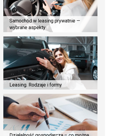
Samochód w leasing prywatnie —
wybrane aspekty
Leasing. Rodzaje i formy
Działalność gospodarcza – co można