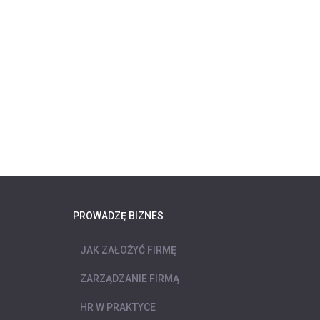
PROWADZĘ BIZNES
JAK ZAŁOŻYĆ FIRMĘ
ZARZĄDZANIE FIRMĄ
HR W PRAKTYCE