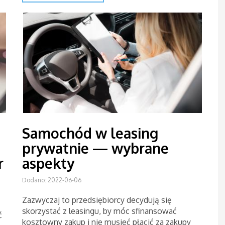
Samochód w leasing
prywatnie — wybrane
r
aspekty
Dodano: 2022-06-06
Zazwyczaj to przedsiębiorcy decydują się
skorzystać z leasingu, by móc sfinansować
ć
kosztowny zakup i nie musieć płacić za zakupy