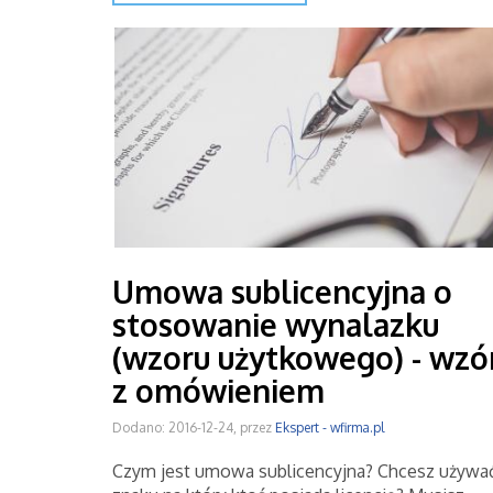
Umowa sublicencyjna o
stosowanie wynalazku
(wzoru użytkowego) - wzó
z omówieniem
Dodano: 2016-12-24, przez
Ekspert - wfirma.pl
Czym jest umowa sublicencyjna? Chcesz używa