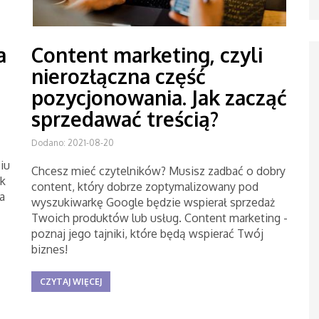
a
Content marketing, czyli
nierozłączna część
pozycjonowania. Jak zacząć
sprzedawać treścią?
Dodano: 2021-08-20
iu
Chcesz mieć czytelników? Musisz zadbać o dobry
k
content, który dobrze zoptymalizowany pod
a
wyszukiwarkę Google będzie wspierał sprzedaż
Twoich produktów lub usług. Content marketing -
poznaj jego tajniki, które będą wspierać Twój
biznes!
CZYTAJ WIĘCEJ