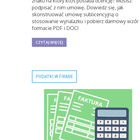
znaku na który ktoś posiada licencję? Musisz
podpisać z nim umowę. Dowiedz się, jak
skonstruować umowę sublicencyjną o
stosowanie wynalazku i pobierz darmowy wzór
formacie PDF i DOC!
CZYTAJ WIĘCEJ
PODATKI W FIRMIE