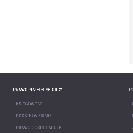
PRAWO PRZEDSIĘBIORCY
P
KSIĘGOWOŚĆ
PODATKI W FIRMIE
PRAWO GOSPODARCZE