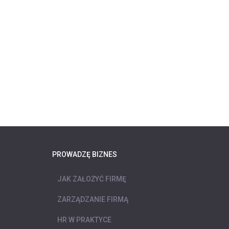
PROWADZĘ BIZNES
JAK ZAŁOŻYĆ FIRMĘ
ZARZĄDZANIE FIRMĄ
HR W PRAKTYCE