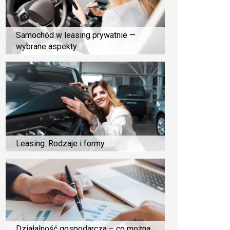
Samochód w leasing prywatnie —
wybrane aspekty
Leasing. Rodzaje i formy
Działalność gospodarcza – co można