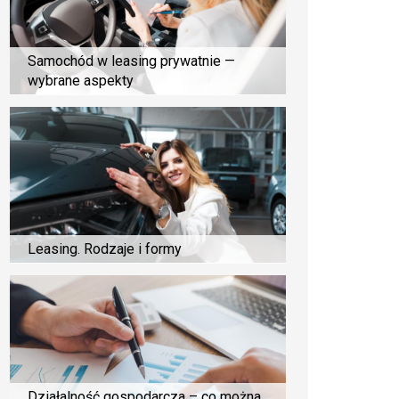
Samochód w leasing prywatnie —
wybrane aspekty
Leasing. Rodzaje i formy
Działalność gospodarcza – co można