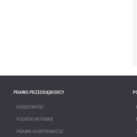
PRAWO PRZEDSIĘBIORCY
P
KSIĘGOWOŚĆ
PODATKI W FIRMIE
PRAWO GOSPODARCZE