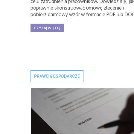
celu zatrudnienia pracowników. Dowiedz się, ja
poprawnie skonstruować umowę zlecenie i
pobierz darmowy wzór w formacie PDF lub DOC
CZYTAJ WIĘCEJ
PRAWO GOSPODARCZE