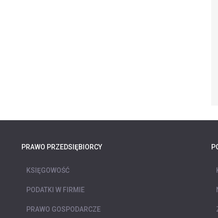
PRAWO PRZEDSIĘBIORCY
P
KSIĘGOWOŚĆ
PODATKI W FIRMIE
PRAWO GOSPODARCZE