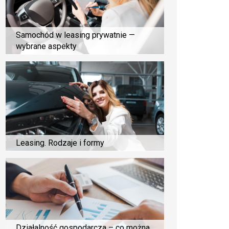
Samochód w leasing prywatnie —
wybrane aspekty
Leasing. Rodzaje i formy
Działalność gospodarcza – co można