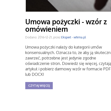
Umowa pożyczki - wzór z
omówieniem
Dodano: 2016-12-21, przez
Ekspert - wfirma.pl
Umowa pożyczki należy do kategorii umów
konsensualnych. Oznacza to, że aby ją skuteczn
zawrzeć, potrzebne jest jedynie zgodne
oświadczenie stron. Dowiedz się więcej, czytaj
artykuł i pobierz darmowy wzór w formacie PDF
lub DOCX!
CZYTAJ WIĘCEJ