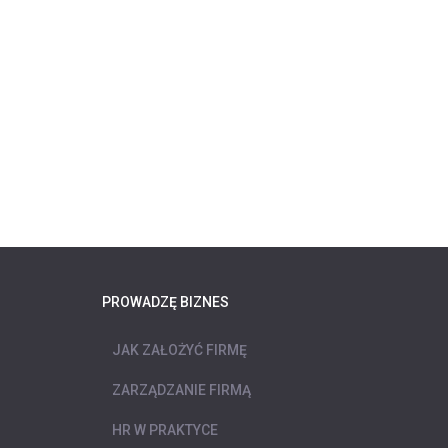
PROWADZĘ BIZNES
JAK ZAŁOŻYĆ FIRMĘ
ZARZĄDZANIE FIRMĄ
HR W PRAKTYCE