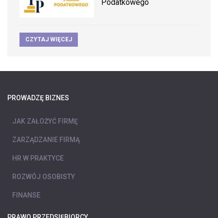
Podatkowego
CZYTAJ WIĘCEJ
PROWADZĘ BIZNES
JAK ZAŁOŻYĆ FIRMĘ
ZARZĄDZANIE FIRMĄ
HR W PRAKTYCE
ROZWÓJ OSOBISTY
FINANSE
PRAWO PRZEDSIĘBIORCY