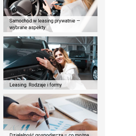
Samochód w leasing prywatnie —
wybrane aspekty
Leasing. Rodzaje i formy
Działalność gospodarcza – co można