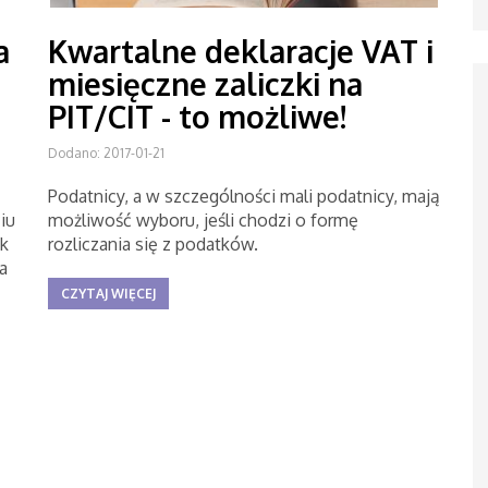
a
Kwartalne deklaracje VAT i
miesięczne zaliczki na
PIT/CIT - to możliwe!
Dodano: 2017-01-21
Podatnicy, a w szczególności mali podatnicy, mają
iu
możliwość wyboru, jeśli chodzi o formę
k
rozliczania się z podatków.
a
CZYTAJ WIĘCEJ