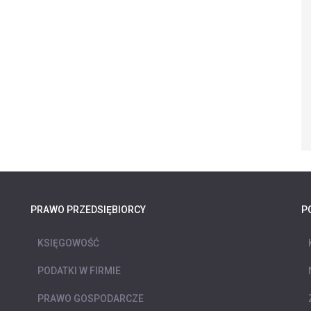
PRAWO PRZEDSIĘBIORCY
P
KSIĘGOWOŚĆ
PODATKI W FIRMIE
PRAWO GOSPODARCZE