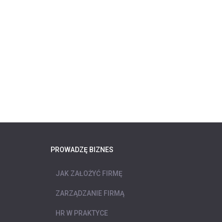
PROWADZĘ BIZNES
JAK ZAŁOŻYĆ FIRMĘ
ZARZĄDZANIE FIRMĄ
HR W PRAKTYCE