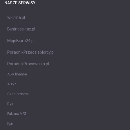
NASZE SERWISY
wFirma.pl
Business-tax.pl
MojeBiuro24.pl
PoradnikPrzedsiebiorcy.pl
PoradnikPracownika.pl
ABR finanse
A Ty?
Czas biznesu
Dyx
Faktura VAT
Kpir