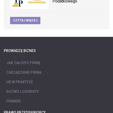
Podatkowego
CZYTAJ WIĘCEJ
PROWADZĘ BIZNES
JAK ZAŁOŻYĆ FIRMĘ
ZARZĄDZANIE FIRMĄ
HR W PRAKTYCE
ROZWÓJ OSOBISTY
FINANSE
PRAWO PRZEDSIĘBIORCY