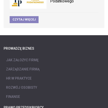
Podatkowego
CZYTAJ WIĘCEJ
PROWADZĘ BIZNES
JAK ZAŁOŻYĆ FIRMĘ
ZARZĄDZANIE FIRMĄ
HR W PRAKTYCE
ROZWÓJ OSOBISTY
FINANSE
PRAWO PRZEDSIĘBIORCY