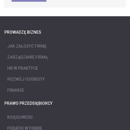
PROWADZĘ BIZNES
JAK ZAŁOŻYĆ FIRMĘ
ZARZĄDZANIE FIRMĄ
HR W PRAKTYCE
ROZWÓJ OSOBISTY
FINANSE
PRAWO PRZEDSIĘBIORCY
KSIĘGOWOŚĆ
PODATKI W FIRMIE