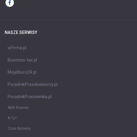
NASZE SERWISY
wFirma.pl
Business-tax.pl
MojeBiuro24.pl
PoradnikPrzedsiebiorcy.pl
PoradnikPracownika.pl
ABR finanse
A Ty?
Czas biznesu