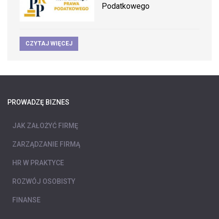
Podatkowego
CZYTAJ WIĘCEJ
PROWADZĘ BIZNES
JAK ZAŁOŻYĆ FIRMĘ
ZARZĄDZANIE FIRMĄ
HR W PRAKTYCE
ROZWÓJ OSOBISTY
FINANSE