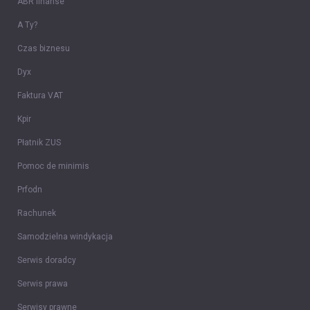
ABR finanse
A Ty?
Czas biznesu
Dyx
Faktura VAT
Kpir
Płatnik ZUS
Pomoc de minimis
Prfodn
Rachunek
Samodzielna windykacja
Serwis doradcy
Serwis prawa
Serwisy prawne