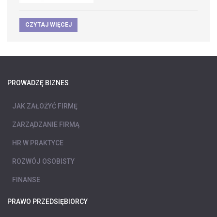
CZYTAJ WIĘCEJ
PROWADZĘ BIZNES
JAK ZAŁOŻYĆ FIRMĘ
ZARZĄDZANIE FIRMĄ
HR W PRAKTYCE
ROZWÓJ OSOBISTY
FINANSE
PRAWO PRZEDSIĘBIORCY