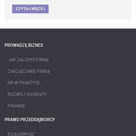
CZYTAJ WIĘCEJ
PROWADZĘ BIZNES
JAK ZAŁOŻYĆ FIRMĘ
ZARZĄDZANIE FIRMĄ
HR W PRAKTYCE
ROZWÓJ OSOBISTY
FINANSE
PRAWO PRZEDSIĘBIORCY
KSIĘGOWOŚĆ