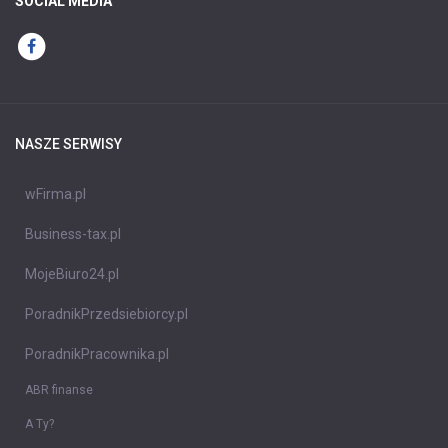
SOCIAL MEDIA
NASZE SERWISY
wFirma.pl
Business-tax.pl
MojeBiuro24.pl
PoradnikPrzedsiebiorcy.pl
PoradnikPracownika.pl
ABR finanse
A Ty?