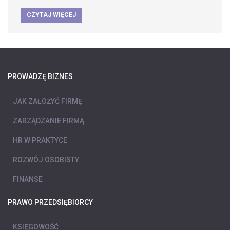
CZYTAJ WIĘCEJ
PROWADZĘ BIZNES
JAK ZAŁOŻYĆ FIRMĘ
ZARZĄDZANIE FIRMĄ
HR W PRAKTYCE
ROZWÓJ OSOBISTY
FINANSE
PRAWO PRZEDSIĘBIORCY
KSIĘGOWOŚĆ