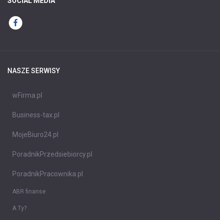
SOCIAL MEDIA
NASZE SERWISY
wFirma.pl
Business-tax.pl
MojeBiuro24.pl
PoradnikPrzedsiebiorcy.pl
PoradnikPracownika.pl
ABR finanse
A Ty?