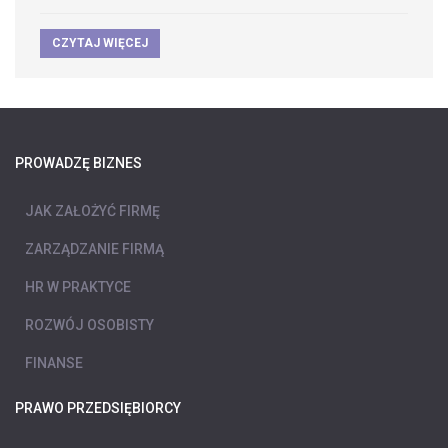
CZYTAJ WIĘCEJ
PROWADZĘ BIZNES
JAK ZAŁOŻYĆ FIRMĘ
ZARZĄDZANIE FIRMĄ
HR W PRAKTYCE
ROZWÓJ OSOBISTY
FINANSE
PRAWO PRZEDSIĘBIORCY