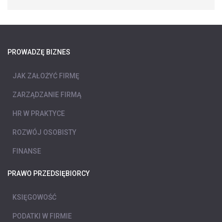
PROWADZĘ BIZNES
JAK ZAŁOŻYĆ FIRMĘ
ZARZĄDZANIE FIRMĄ
HR W PRAKTYCE
ROZWÓJ OSOBISTY
FINANSE
PRAWO PRZEDSIĘBIORCY
KSIĘGOWOŚĆ
PODATKI W FIRMIE