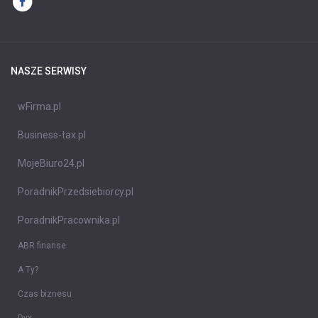
NASZE SERWISY
wFirma.pl
Business-tax.pl
MojeBiuro24.pl
PoradnikPrzedsiebiorcy.pl
PoradnikPracownika.pl
ABR finanse
A Ty?
Czas biznesu