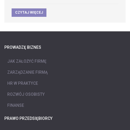
CZYTAJ WIĘCEJ
PROWADZĘ BIZNES
JAK ZAŁOŻYĆ FIRMĘ
ZARZĄDZANIE FIRMĄ
HR W PRAKTYCE
ROZWÓJ OSOBISTY
FINANSE
PRAWO PRZEDSIĘBIORCY