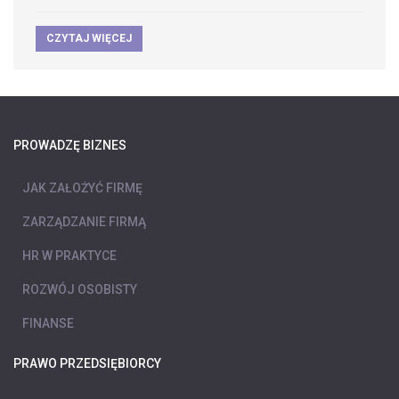
CZYTAJ WIĘCEJ
PROWADZĘ BIZNES
JAK ZAŁOŻYĆ FIRMĘ
ZARZĄDZANIE FIRMĄ
HR W PRAKTYCE
ROZWÓJ OSOBISTY
FINANSE
PRAWO PRZEDSIĘBIORCY